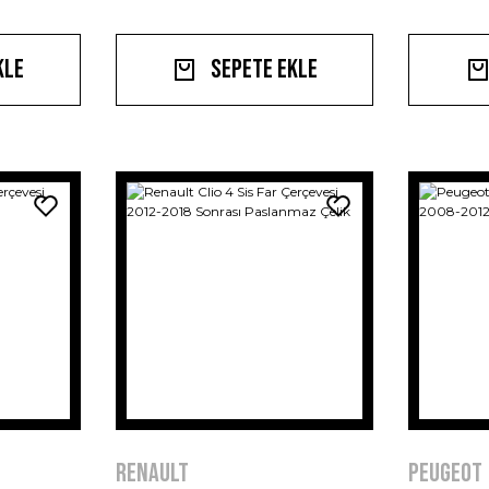
kle
Sepete Ekle
Renault
Peugeot