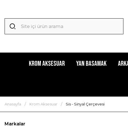
Krom Aksesuar
Yan Basamak
Ark
Anasayfa
Krom Aksesuar
Sis - Sinyal Çerçevesi
Markalar