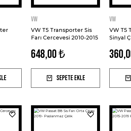
VW
VW
ter
VW T5 Transporter Sis
VW T5 T
Farı Cercevesi 2010-2015
Sinyal 
2019-
Paslanmaz Çelik
2015 Pa
648,00 ₺
360,0
kle
Sepete Ekle