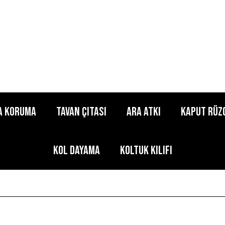
a Koruma
Tavan Çıtası
Ara Atkı
Kaput Rüz
Kol Dayama
Koltuk Kılıfı