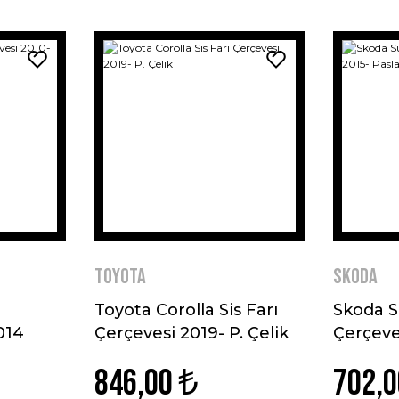
Toyota
Skoda
Toyota Corolla Sis Farı
Skoda S
014
Çerçevesi 2019- P. Çelik
Çerçeve
Paslanm
846,00 ₺
702,0