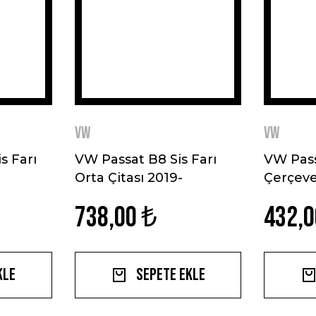
VW
VW
s Farı
VW Passat B8 Sis Farı
VW Pass
Orta Çitası 2019-
Çerçeve
Paslanmaz Çelik
Paslanm
738,00 ₺
432,0
kle
Sepete Ekle