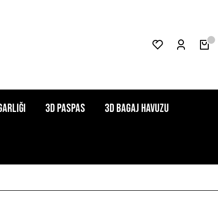
garlığı
3D Paspas
3D Bagaj Havuzu