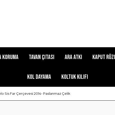
a Koruma
Tavan Çıtası
Ara Atkı
Kaput Rüz
Kol Dayama
Koltuk Kılıfı
lo Sis Far Çerçevesi 2014- Paslanmaz Çelik