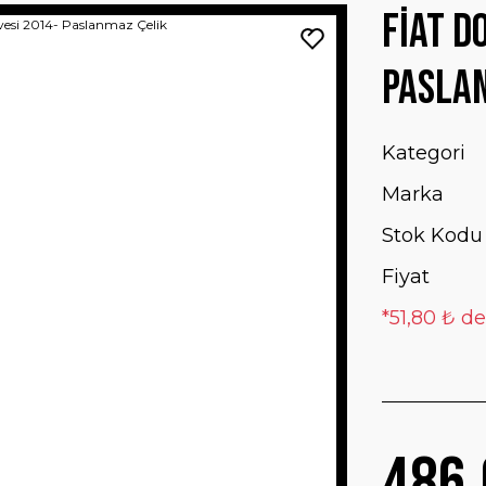
Fiat D
Pasla
Kategori
Marka
Stok Kodu
Fiyat
*51,80 ₺ de
486,