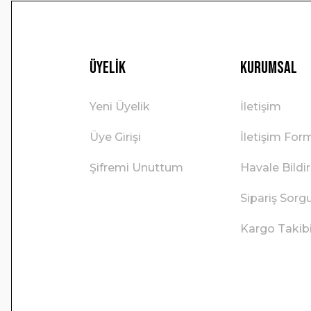
Üyelik
Kurumsal
Yeni Üyelik
İletişim
Üye Girişi
İletişim For
Şifremi Unuttum
Havale Bild
Sipariş Sorg
Kargo Takib