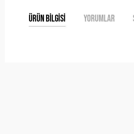
Ürün Bilgisi
Yorumlar
Bu ürünün fiyat bilgisi, resim, ürün açıklamalarında ve 
Görüş ve önerileriniz için teşekkür ederiz.
Ürün resmi kalitesiz, bozuk veya görüntülenemiyor.
Ürün açıklamasında eksik bilgiler bulunuyor.
Ürün bilgilerinde hatalar bulunuyor.
Ürün fiyatı diğer sitelerden daha pahalı.
Bu ürüne benzer farklı alternatifler olmalı.