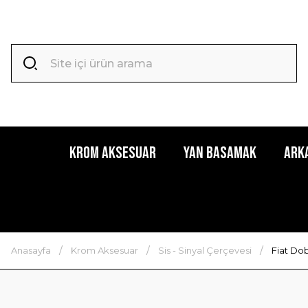
Krom Aksesuar
Yan Basamak
Ark
Anasayfa
Krom Aksesuar
Sis - Sinyal Çerçevesi
Fiat Dob