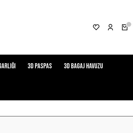
garlığı
3D Paspas
3D Bagaj Havuzu