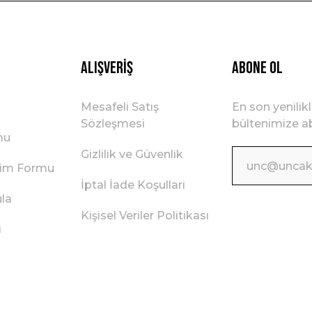
Gönder
Alışveriş
ABONE OL
Mesafeli Satış
En son yenilik
Sözleşmesi
bültenimize ab
mu
Gizlilik ve Güvenlik
irim Formu
İptal İade Koşullari
ula
Kişisel Veriler Politikası
i