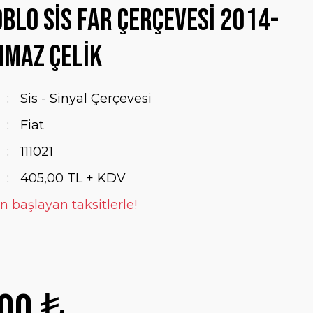
oblo Sis Far Çerçevesi 2014-
nmaz Çelik
Sis - Sinyal Çerçevesi
Fiat
111021
405,00 TL + KDV
n başlayan taksitlerle!
00 ₺