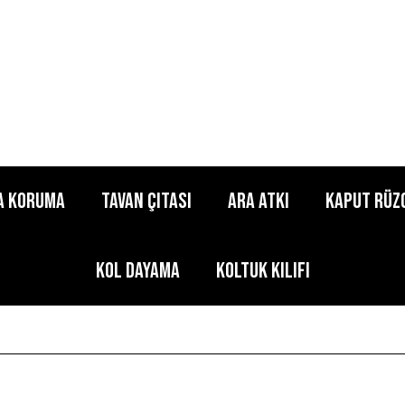
a Koruma
Tavan Çıtası
Ara Atkı
Kaput Rüz
Kol Dayama
Koltuk Kılıfı