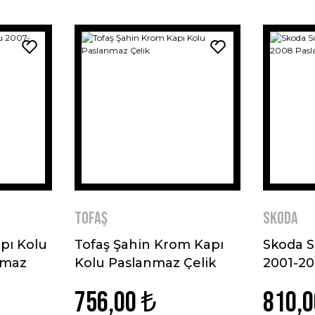
Tofaş
Skoda
pı Kolu
Tofaş Şahin Krom Kapı
Skoda S
nmaz
Kolu Paslanmaz Çelik
2001-2
Çelik
756,00 ₺
810,0