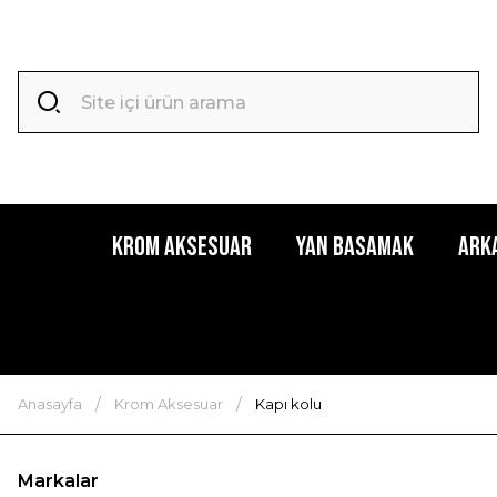
Krom Aksesuar
Yan Basamak
Ark
Anasayfa
Krom Aksesuar
Kapı kolu
Markalar