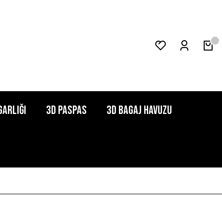
garlığı
3D Paspas
3D Bagaj Havuzu