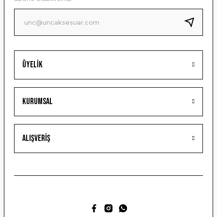
Ürün fiyatı diğer sitelerden daha pahalı.
Bu ürüne benzer farklı alternatifler olmalı.
Üyelik
Gönder
Kurumsal
Alışveriş