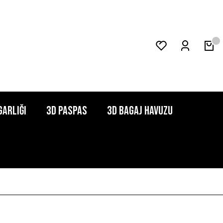
garlığı
3D Paspas
3D Bagaj Havuzu