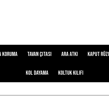
a Koruma
Tavan Çıtası
Ara Atkı
Kaput Rüz
Kol Dayama
Koltuk Kılıfı