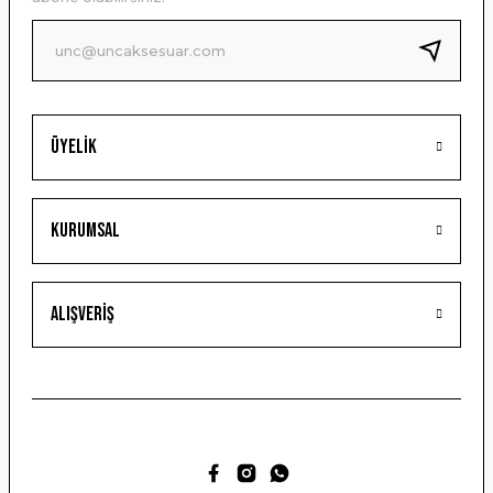
Ürün fiyatı diğer sitelerden daha pahalı.
Bu ürüne benzer farklı alternatifler olmalı.
Üyelik
Gönder
Kurumsal
Alışveriş