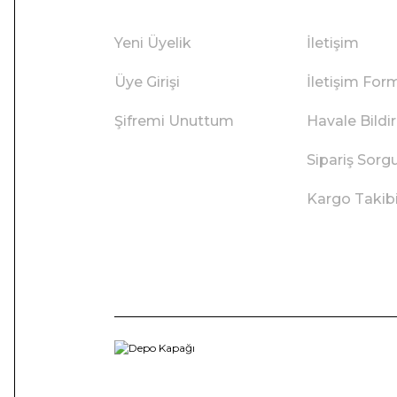
Yeni Üyelik
İletişim
Üye Girişi
İletişim For
Şifremi Unuttum
Havale Bild
Sipariş Sorg
Kargo Takib