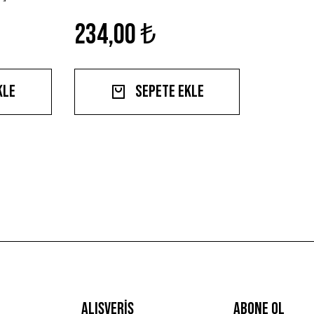
Çelik
234,00 ₺
kle
Sepete Ekle
Alışveriş
ABONE OL