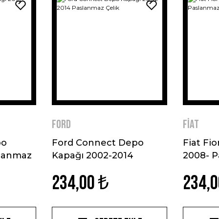
Ford
Fiat
po
Ford Connect Depo
Fiat Fi
slanmaz
Kapağı 2002-2014
2008- P
Paslanmaz Çelik
234,00 ₺
234,0