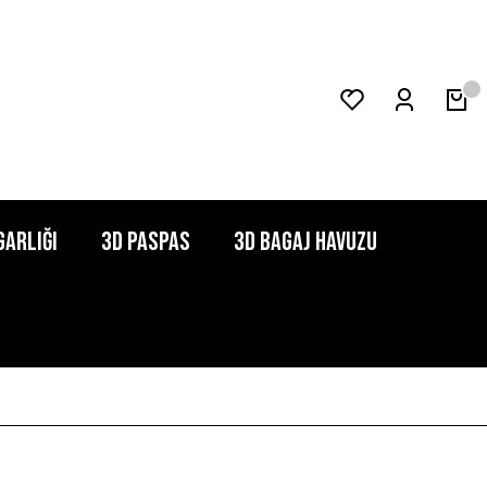
garlığı
3D Paspas
3D Bagaj Havuzu