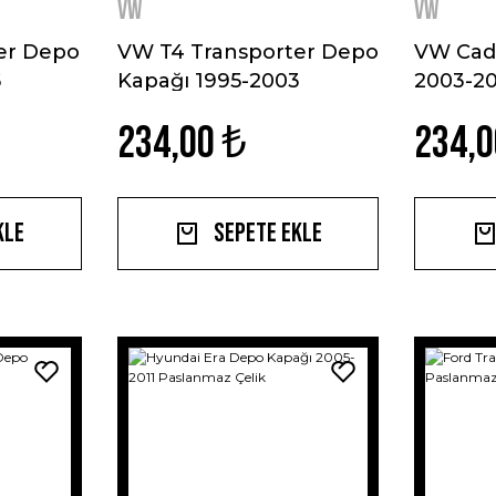
VW
VW
er Depo
VW T4 Transporter Depo
VW Cad
5
Kapağı 1995-2003
2003-2
Paslanmaz Çelik
Çelik
234,00 ₺
234,0
kle
Sepete Ekle