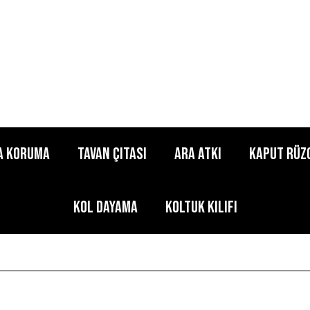
a Koruma
Tavan Çıtası
Ara Atkı
Kaput Rüz
Kol Dayama
Koltuk Kılıfı