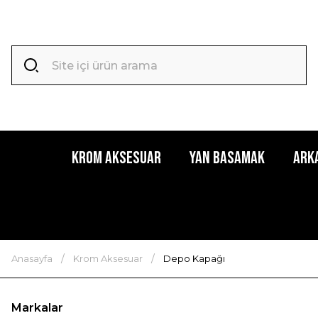
Krom Aksesuar
Yan Basamak
Ark
Anasayfa
Krom Aksesuar
Depo Kapağı
Markalar