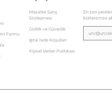
Mesafeli Satış
En son yenilik
Sözleşmesi
bültenimize ab
mu
Gizlilik ve Güvenlik
irim Formu
İptal İade Koşullari
ula
Kişisel Veriler Politikası
i