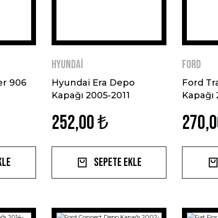
Hyundai
Ford
er 906
Hyundai Era Depo
Ford Tr
Kapağı 2005-2011
Kapağı 
Paslanmaz Çelik
Çelik
252,00 ₺
270,0
kle
Sepete Ekle