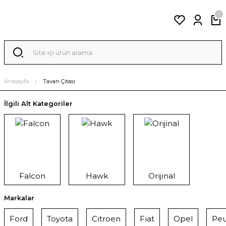
Anasayfa
Tavan Çıtası
İlgili Alt Kategoriler
Falcon
Hawk
Orijinal
Markalar
Ford
Toyota
Citroen
Fiat
Opel
Pe