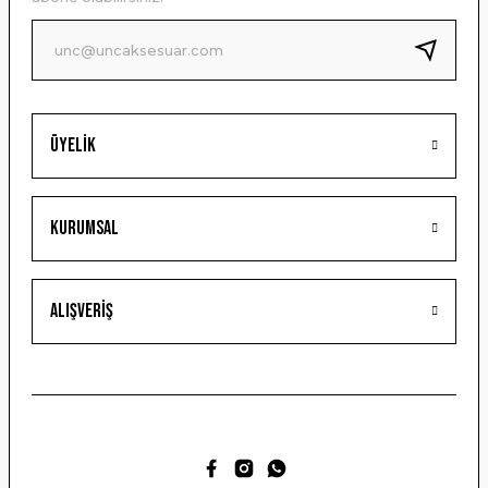
Ürün fiyatı diğer sitelerden daha pahalı.
Bu ürüne benzer farklı alternatifler olmalı.
Üyelik
Gönder
Kurumsal
Alışveriş