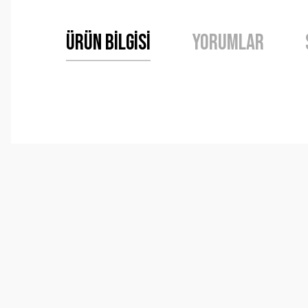
Ürün Bilgisi
Yorumlar
Bu ürünün fiyat bilgisi, resim, ürün açıklamalarında ve 
Görüş ve önerileriniz için teşekkür ederiz.
Ürün resmi kalitesiz, bozuk veya görüntülenemiyor.
Ürün açıklamasında eksik bilgiler bulunuyor.
Ürün bilgilerinde hatalar bulunuyor.
Ürün fiyatı diğer sitelerden daha pahalı.
Bu ürüne benzer farklı alternatifler olmalı.