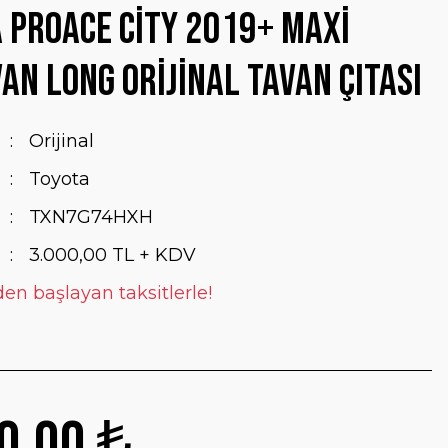
 Proace City 2019+ Maxi
an Long Orijinal Tavan Çıtası
Orijinal
Toyota
TXN7G74HXH
3.000,00 TL + KDV
den başlayan taksitlerle!
0,00 ₺