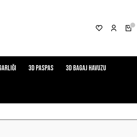
garlığı
3D Paspas
3D Bagaj Havuzu