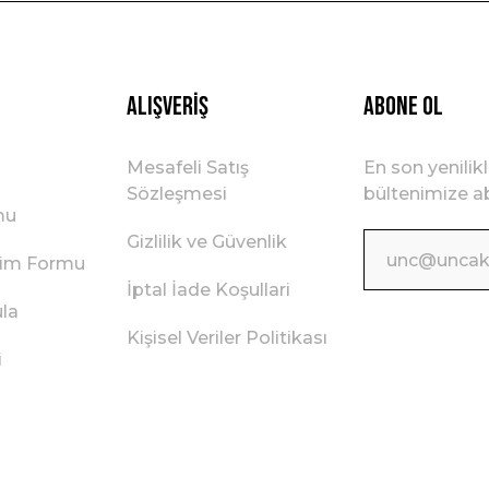
Gönder
Alışveriş
ABONE OL
Mesafeli Satış
En son yenilik
Sözleşmesi
bültenimize ab
mu
Gizlilik ve Güvenlik
irim Formu
İptal İade Koşullari
ula
Kişisel Veriler Politikası
i