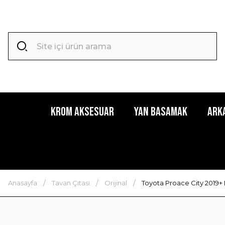
Krom Aksesuar
Yan Basamak
Ark
Anasayfa
Tavan Çıtası
Orijinal
Toyota Proace City 2019+ 