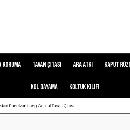
a Koruma
Tavan Çıtası
Ara Atkı
Kaput Rüz
Kol Dayama
Koltuk Kılıfı
Maxi Panelvan Long Orijinal Tavan Çıtası