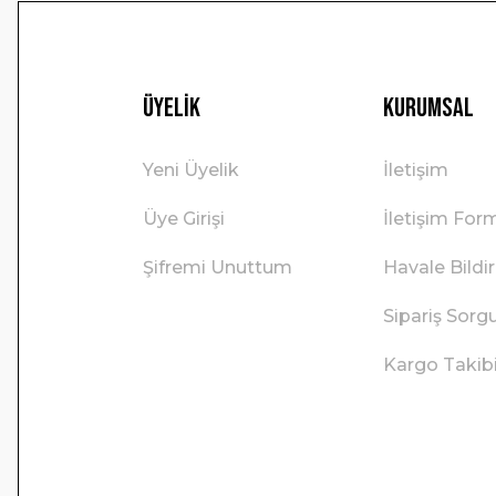
Üyelik
Kurumsal
Yeni Üyelik
İletişim
Üye Girişi
İletişim For
Şifremi Unuttum
Havale Bild
Sipariş Sorg
Kargo Takib