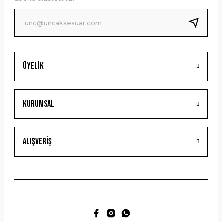
Ürün fiyatı diğer sitelerden daha pahalı.
Bu ürüne benzer farklı alternatifler olmalı.
Üyelik
Gönder
Kurumsal
Alışveriş