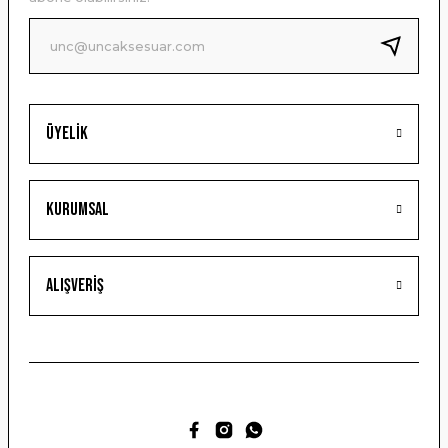
Ürün fiyatı diğer sitelerden daha pahalı.
Bu ürüne benzer farklı alternatifler olmalı.
Üyelik
Gönder
Kurumsal
Alışveriş