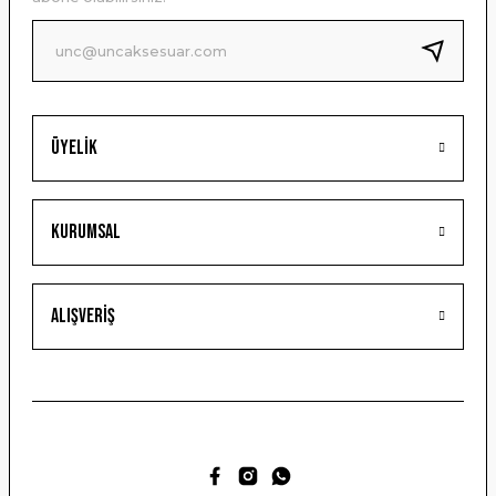
Ürün fiyatı diğer sitelerden daha pahalı.
Bu ürüne benzer farklı alternatifler olmalı.
Üyelik
Gönder
Kurumsal
Alışveriş