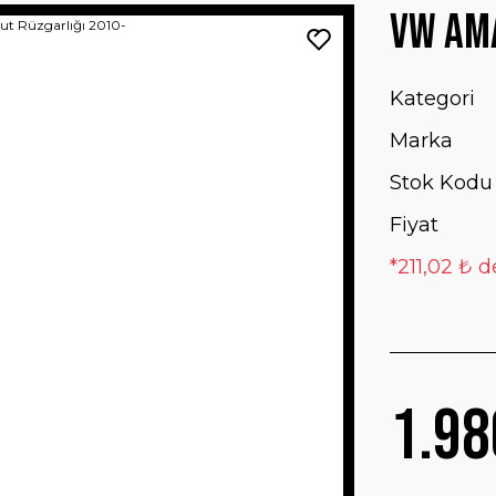
VW Ama
Kategori
Marka
Stok Kodu
Fiyat
*211,02 ₺ d
1.98