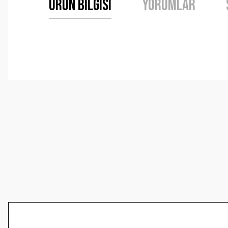
Ürün Bilgisi
Yorumlar
Bu ürünün fiyat bilgisi, resim, ürün açıklamalarında ve 
Görüş ve önerileriniz için teşekkür ederiz.
Ürün resmi kalitesiz, bozuk veya görüntülenemiyor.
Ürün açıklamasında eksik bilgiler bulunuyor.
Ürün bilgilerinde hatalar bulunuyor.
Ürün fiyatı diğer sitelerden daha pahalı.
Bu ürüne benzer farklı alternatifler olmalı.