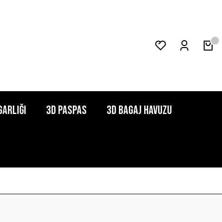
garlığı
3D Paspas
3D Bagaj Havuzu