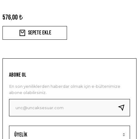
576,00 ₺
Sepete Ekle
ABONE OL
En son yeniliklerden haberdar olmak için e-bültenimize
abone olabilirsiniz.
Üyelik