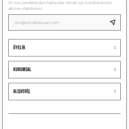
En son yeniliklerden haberdar olmak için e-bültenimize
Ürün bilgilerinde hatalar bulunuyor.
abone olabilirsiniz.
Ürün fiyatı diğer sitelerden daha pahalı.
Bu ürüne benzer farklı alternatifler olmalı.
Üyelik
Gönder
Kurumsal
Alışveriş