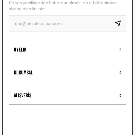
En son yeniliklerden haberdar olmak için e-bültenimize
Ürün bilgilerinde hatalar bulunuyor.
abone olabilirsiniz.
Ürün fiyatı diğer sitelerden daha pahalı.
Bu ürüne benzer farklı alternatifler olmalı.
Üyelik
Gönder
Kurumsal
Alışveriş