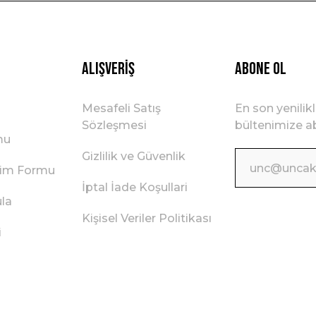
Gönder
Alışveriş
ABONE OL
Mesafeli Satış
En son yenilik
Sözleşmesi
bültenimize ab
mu
Gizlilik ve Güvenlik
irim Formu
İptal İade Koşullari
ula
Kişisel Veriler Politikası
i