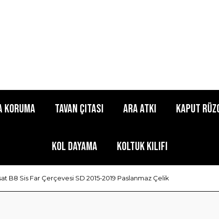
a Koruma
Tavan Çıtası
Ara Atkı
Kaput Rüz
Kol Dayama
Koltuk Kılıfı
at B8 Sis Far Çerçevesi SD 2015-2019 Paslanmaz Çelik