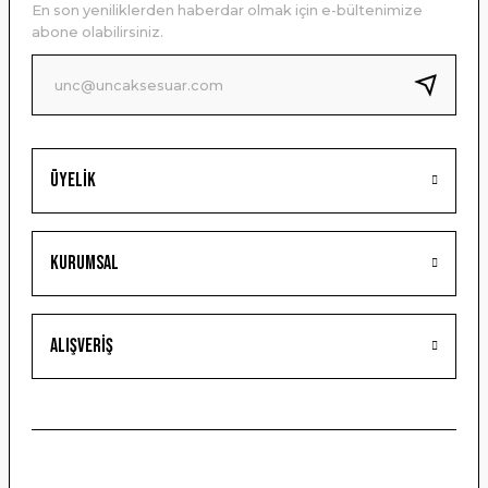
En son yeniliklerden haberdar olmak için e-bültenimize
Ürün bilgilerinde hatalar bulunuyor.
abone olabilirsiniz.
Ürün fiyatı diğer sitelerden daha pahalı.
Bu ürüne benzer farklı alternatifler olmalı.
Üyelik
Gönder
Kurumsal
Alışveriş