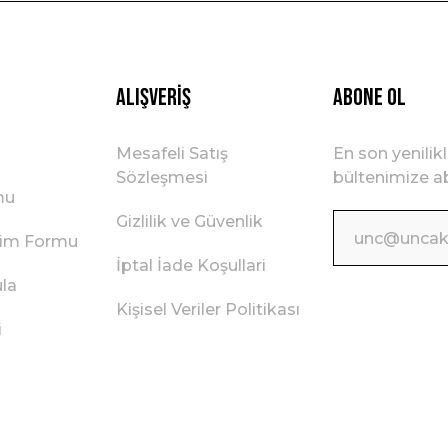
Gönder
Alışveriş
ABONE OL
Mesafeli Satış
En son yenilik
Sözleşmesi
bültenimize ab
mu
Gizlilik ve Güvenlik
irim Formu
İptal İade Koşullari
ula
Kişisel Veriler Politikası
i