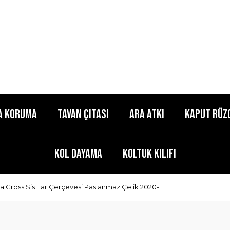
a Koruma
Tavan Çıtası
Ara Atkı
Kaput Rüz
Kol Dayama
Koltuk Kılıfı
a Cross Sis Far Çerçevesi Paslanmaz Çelik 2020-