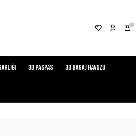
garlığı
3D Paspas
3D Bagaj Havuzu