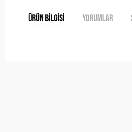
Ürün Bilgisi
Yorumlar
Bu ürünün fiyat bilgisi, resim, ürün açıklamalarında ve 
Görüş ve önerileriniz için teşekkür ederiz.
Ürün resmi kalitesiz, bozuk veya görüntülenemiyor.
Ürün açıklamasında eksik bilgiler bulunuyor.
Ürün bilgilerinde hatalar bulunuyor.
Ürün fiyatı diğer sitelerden daha pahalı.
Bu ürüne benzer farklı alternatifler olmalı.