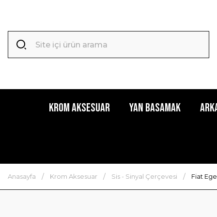
Krom Aksesuar
Yan Basamak
Ark
Anasayfa
Krom Aksesuar
Sis - Sinyal Çerçevesi
Fiat Ege