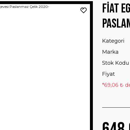
Fiat E
Paslan
Kategori
Marka
Stok Kodu
Fiyat
*69,06 ₺ d
648,