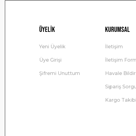
Üyelik
Kurumsal
Yeni Üyelik
İletişim
Üye Girişi
İletişim For
Şifremi Unuttum
Havale Bild
Sipariş Sorg
Kargo Takib