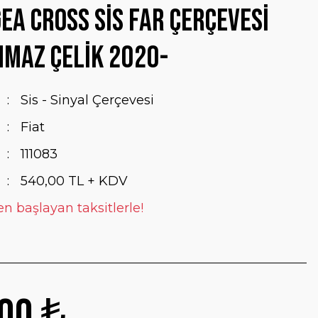
gea Cross Sis Far Çerçevesi
maz Çelik 2020-
Sis - Sinyal Çerçevesi
Fiat
111083
540,00 TL + KDV
en başlayan taksitlerle!
00 ₺