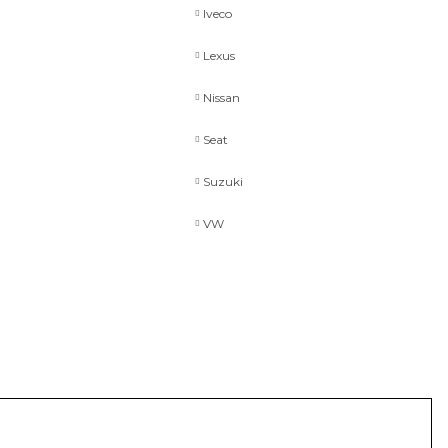
Iveco
r
Lexus
Nissan
Seat
Suzuki
VW