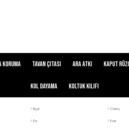
a Koruma
Tavan Çıtası
Ara Atkı
Kaput Rüz
Kol Dayama
Koltuk Kılıfı
Byd
Chery
Ds
Fiat