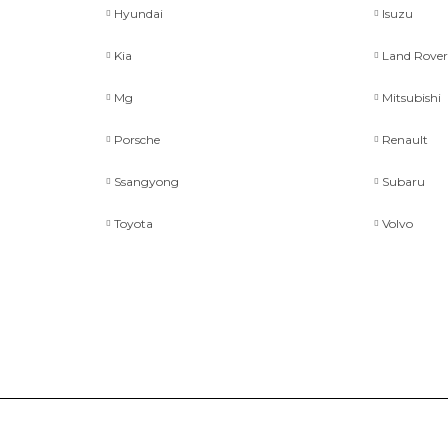
Hyundai
Isuzu
Kia
Land Rove
Mg
Mitsubishi
Porsche
Renault
Ssangyong
Subaru
Toyota
Volvo