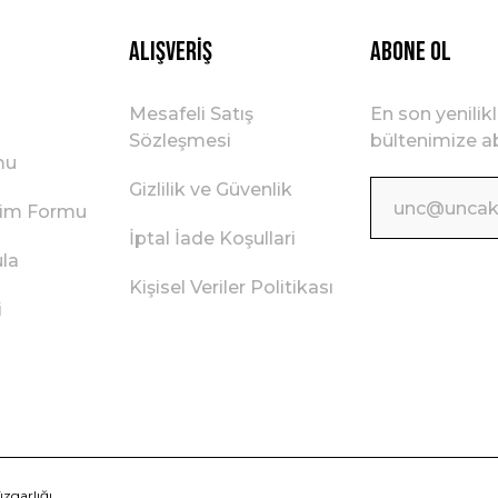
Alışveriş
ABONE OL
Mesafeli Satış
En son yenilik
Sözleşmesi
bültenimize ab
mu
Gizlilik ve Güvenlik
irim Formu
İptal İade Koşullari
ula
Kişisel Veriler Politikası
i