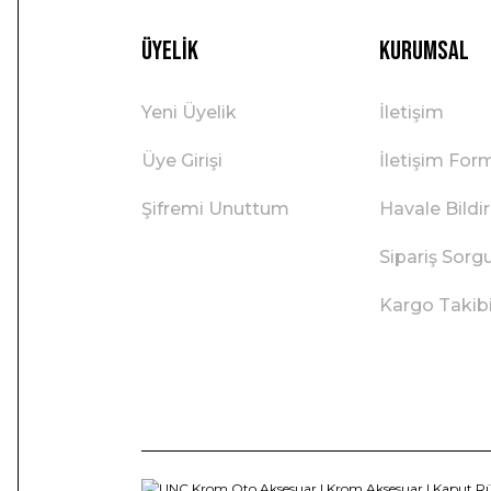
Üyelik
Kurumsal
Yeni Üyelik
İletişim
Üye Girişi
İletişim For
Şifremi Unuttum
Havale Bild
Sipariş Sorg
Kargo Takib