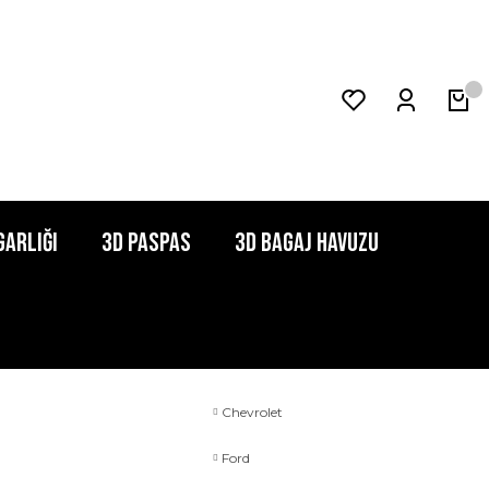
garlığı
3D Paspas
3D Bagaj Havuzu
Chevrolet
Ford