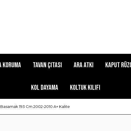
a Koruma
Tavan Çıtası
Ara Atkı
Kaput Rüz
Kol Dayama
Koltuk Kılıfı
Basamak 193 Cm 2002-2010 A+ Kalite