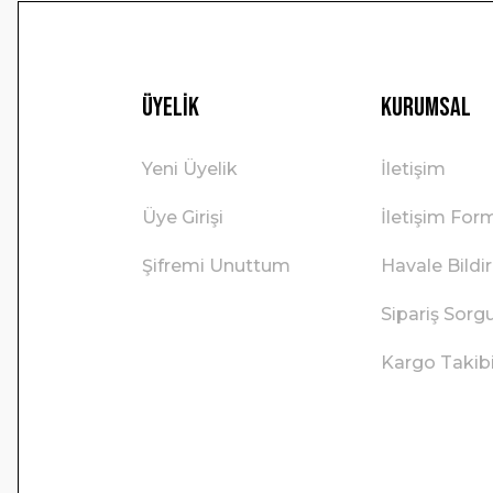
Üyelik
Kurumsal
Yeni Üyelik
İletişim
Üye Girişi
İletişim For
Şifremi Unuttum
Havale Bild
Sipariş Sorg
Kargo Takib