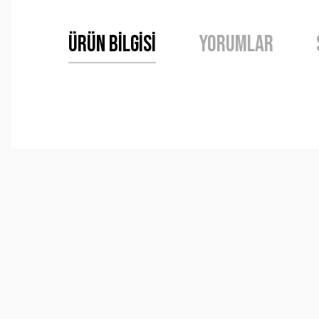
Ürün Bilgisi
Yorumlar
Bu ürünün fiyat bilgisi, resim, ürün açıklamalarında ve 
Görüş ve önerileriniz için teşekkür ederiz.
Ürün resmi kalitesiz, bozuk veya görüntülenemiyor.
Ürün açıklamasında eksik bilgiler bulunuyor.
Ürün bilgilerinde hatalar bulunuyor.
Ürün fiyatı diğer sitelerden daha pahalı.
Bu ürüne benzer farklı alternatifler olmalı.