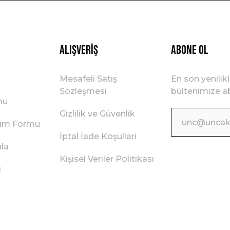
Gönder
Alışveriş
ABONE OL
Mesafeli Satış
En son yenilik
Sözleşmesi
bültenimize ab
mu
Gizlilik ve Güvenlik
irim Formu
İptal İade Koşullari
ula
Kişisel Veriler Politikası
i