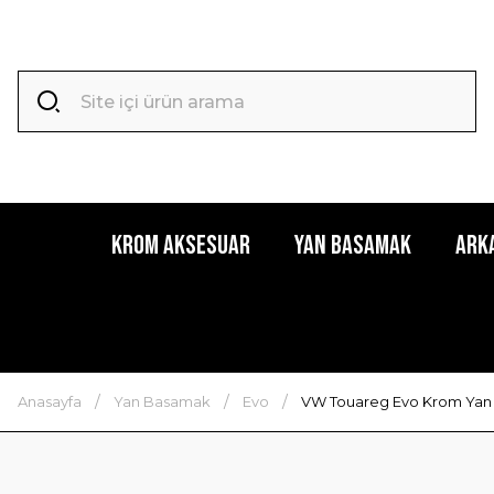
Krom Aksesuar
Yan Basamak
Ark
Anasayfa
Yan Basamak
Evo
VW Touareg Evo Krom Yan 