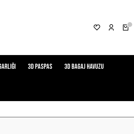
garlığı
3D Paspas
3D Bagaj Havuzu