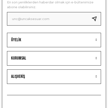
En son yeniliklerden haberdar olmak için e-bültenimize
Ürün bilgilerinde hatalar bulunuyor.
abone olabilirsiniz.
Ürün fiyatı diğer sitelerden daha pahalı.
Bu ürüne benzer farklı alternatifler olmalı.
Üyelik
Gönder
Kurumsal
Alışveriş