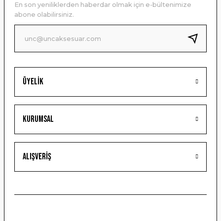
En son yeniliklerden haberdar olmak için e-bültenimize
Ürün bilgilerinde hatalar bulunuyor.
abone olabilirsiniz.
Ürün fiyatı diğer sitelerden daha pahalı.
Bu ürüne benzer farklı alternatifler olmalı.
Üyelik
Gönder
Kurumsal
Alışveriş