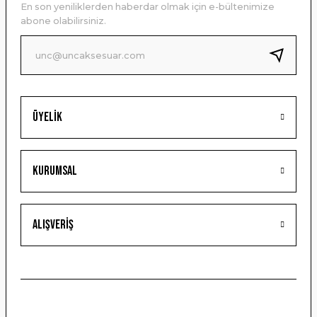
En son yeniliklerden haberdar olmak için e-bültenimize
Ürün bilgilerinde hatalar bulunuyor.
abone olabilirsiniz.
Ürün fiyatı diğer sitelerden daha pahalı.
Bu ürüne benzer farklı alternatifler olmalı.
Üyelik
Gönder
Kurumsal
Alışveriş