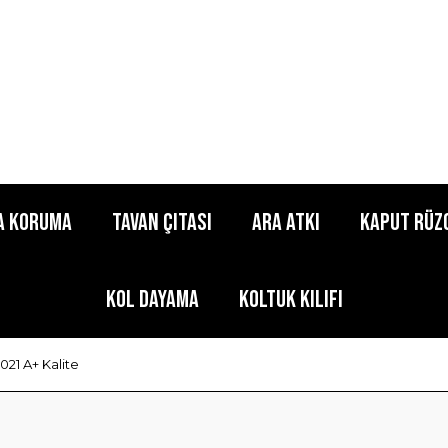
a Koruma
Tavan Çıtası
Ara Atkı
Kaput Rüz
Kol Dayama
Koltuk Kılıfı
21 A+ Kalite