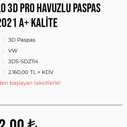
o 3D Pro Havuzlu Paspas
021 A+ Kalite
3D Paspas
VW
3DS-SDZ114
2.160,00 TL + KDV
den başlayan taksitlerle!
2,00 ₺