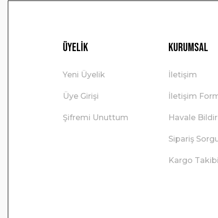
Üyelik
Kurumsal
Yeni Üyelik
İletişim
Üye Girişi
İletişim For
Şifremi Unuttum
Havale Bild
Sipariş Sorg
Kargo Takib