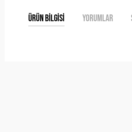
Ürün Bilgisi
Yorumlar
Bu ürünün fiyat bilgisi, resim, ürün açıklamalarında ve 
Görüş ve önerileriniz için teşekkür ederiz.
Ürün resmi kalitesiz, bozuk veya görüntülenemiyor.
Ürün açıklamasında eksik bilgiler bulunuyor.
Ürün bilgilerinde hatalar bulunuyor.
Ürün fiyatı diğer sitelerden daha pahalı.
Bu ürüne benzer farklı alternatifler olmalı.