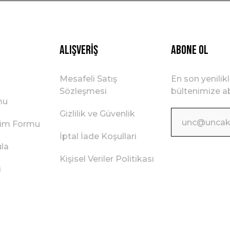
Gönder
Alışveriş
ABONE OL
Mesafeli Satış
En son yenilik
Sözleşmesi
bültenimize ab
mu
Gizlilik ve Güvenlik
irim Formu
İptal İade Koşullari
ula
Kişisel Veriler Politikası
i