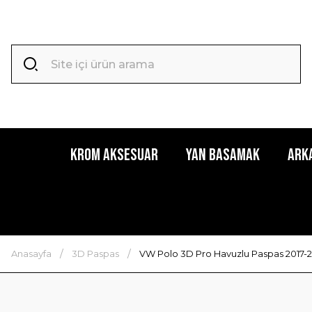
Krom Aksesuar
Yan Basamak
Ark
Anasayfa
3D Paspas
VW Polo 3D Pro Havuzlu Paspas 2017-20