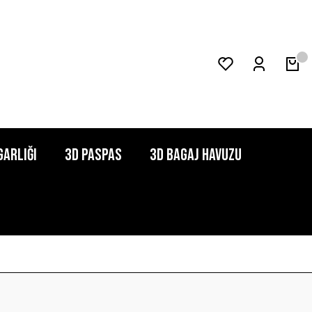
garlığı
3D Paspas
3D Bagaj Havuzu