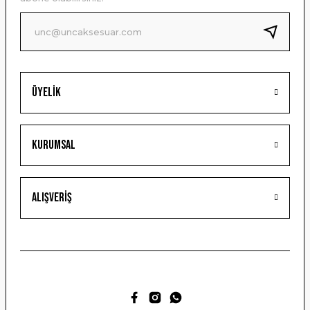
Ürün fiyatı diğer sitelerden daha pahalı.
Bu ürüne benzer farklı alternatifler olmalı.
Üyelik
Gönder
Kurumsal
Alışveriş