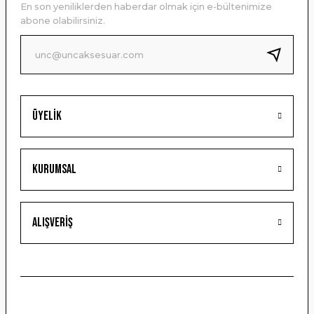
En son yeniliklerden haberdar olmak için e-bültenimize
Ürün bilgilerinde hatalar bulunuyor.
abone olabilirsiniz.
Ürün fiyatı diğer sitelerden daha pahalı.
Bu ürüne benzer farklı alternatifler olmalı.
Üyelik
Gönder
Kurumsal
Alışveriş