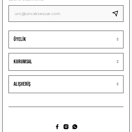
Ürün fiyatı diğer sitelerden daha pahalı.
Bu ürüne benzer farklı alternatifler olmalı.
Üyelik
Gönder
Kurumsal
Alışveriş