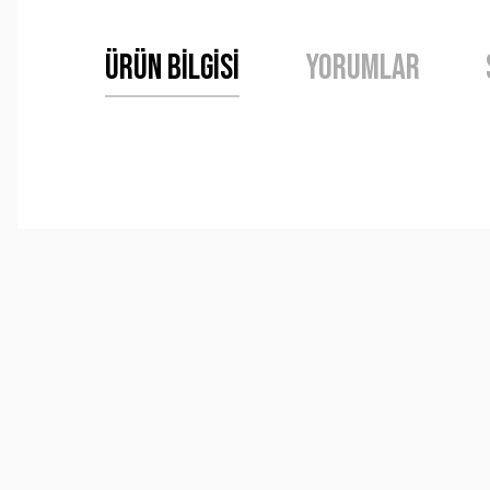
Ürün Bilgisi
Yorumlar
Bu ürünün fiyat bilgisi, resim, ürün açıklamalarında ve 
Görüş ve önerileriniz için teşekkür ederiz.
Ürün resmi kalitesiz, bozuk veya görüntülenemiyor.
Ürün açıklamasında eksik bilgiler bulunuyor.
Ürün bilgilerinde hatalar bulunuyor.
Ürün fiyatı diğer sitelerden daha pahalı.
Bu ürüne benzer farklı alternatifler olmalı.