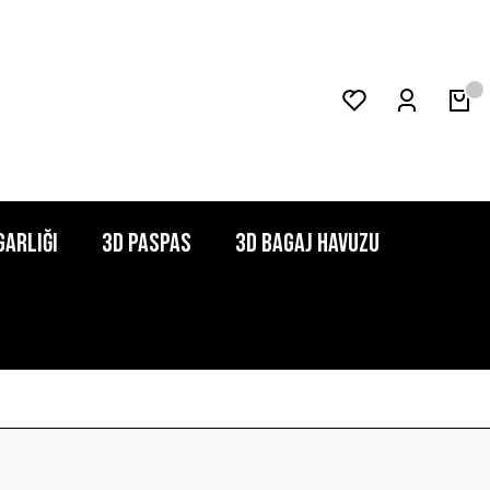
garlığı
3D Paspas
3D Bagaj Havuzu