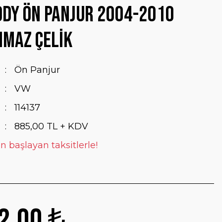
dy Ön Panjur 2004-2010
nmaz Çelik
Ön Panjur
VW
114137
885,00 TL + KDV
en başlayan taksitlerle!
2,00 ₺