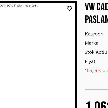
VW Cad
Pasla
Kategori
Marka
Stok Kodu
Fiyat
*113,18 ₺ d
1.06