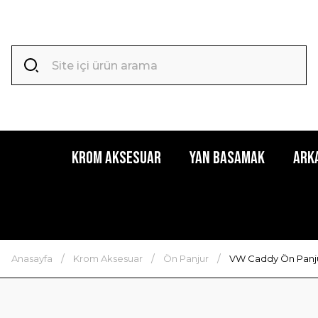
Krom Aksesuar
Yan Basamak
Ark
Anasayfa
Krom Aksesuar
Ön Panjur
VW Caddy Ön Panju