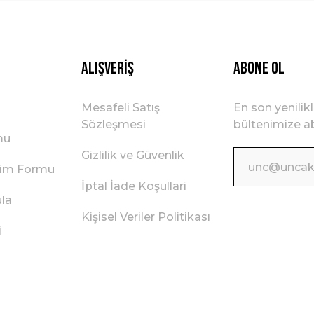
Gönder
Alışveriş
ABONE OL
Mesafeli Satış
En son yenilik
Sözleşmesi
bültenimize ab
mu
Gizlilik ve Güvenlik
irim Formu
İptal İade Koşullari
ula
Kişisel Veriler Politikası
i