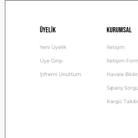
Üyelik
Kurumsal
Yeni Üyelik
İletişim
Üye Girişi
İletişim For
Şifremi Unuttum
Havale Bild
Sipariş Sorg
Kargo Takib