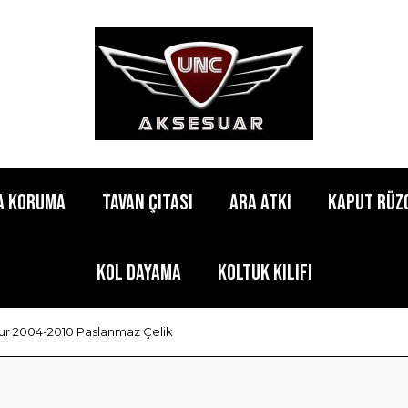
a Koruma
Tavan Çıtası
Ara Atkı
Kaput Rüz
Kol Dayama
Koltuk Kılıfı
r 2004-2010 Paslanmaz Çelik