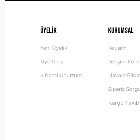
Üyelik
Kurumsal
Yeni Üyelik
İletişim
Üye Girişi
İletişim For
Şifremi Unuttum
Havale Bild
Sipariş Sorg
Kargo Takib