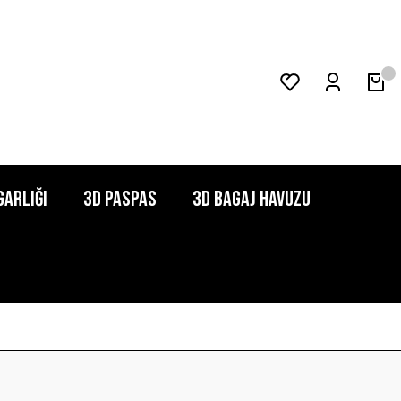
garlığı
3D Paspas
3D Bagaj Havuzu