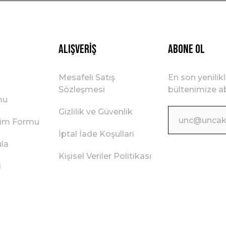
Gönder
Alışveriş
ABONE OL
Mesafeli Satış
En son yenilik
Sözleşmesi
bültenimize ab
mu
Gizlilik ve Güvenlik
irim Formu
İptal İade Koşullari
ula
Kişisel Veriler Politikası
i