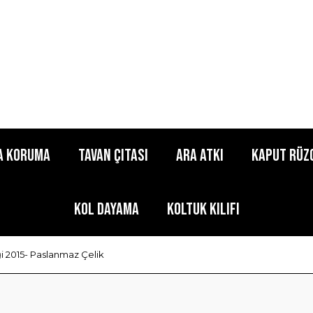
a Koruma
Tavan Çıtası
Ara Atkı
Kaput Rüz
Kol Dayama
Koltuk Kılıfı
i 2015- Paslanmaz Çelik