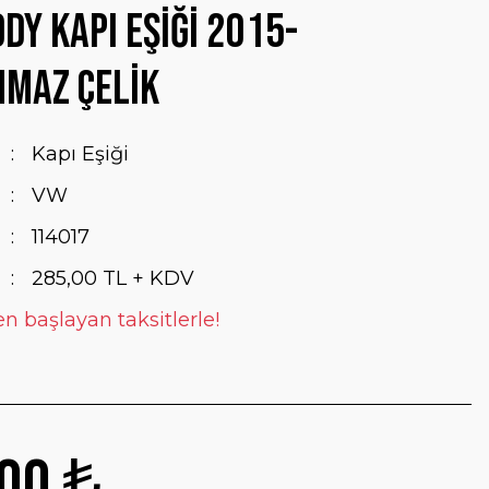
dy Kapı Eşiği 2015-
nmaz Çelik
Kapı Eşiği
VW
114017
285,00 TL + KDV
en başlayan taksitlerle!
00 ₺