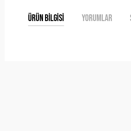
Ürün Bilgisi
Yorumlar
Bu ürünün fiyat bilgisi, resim, ürün açıklamalarında ve 
Görüş ve önerileriniz için teşekkür ederiz.
Ürün resmi kalitesiz, bozuk veya görüntülenemiyor.
Ürün açıklamasında eksik bilgiler bulunuyor.
Ürün bilgilerinde hatalar bulunuyor.
Ürün fiyatı diğer sitelerden daha pahalı.
Bu ürüne benzer farklı alternatifler olmalı.