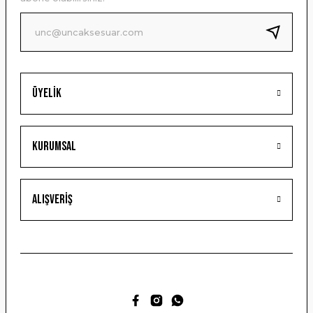
Ürün fiyatı diğer sitelerden daha pahalı.
Bu ürüne benzer farklı alternatifler olmalı.
Üyelik
Gönder
Kurumsal
Alışveriş