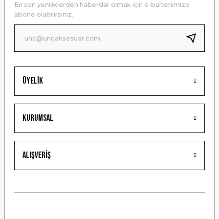
En son yeniliklerden haberdar olmak için e-bültenimize
Ürün bilgilerinde hatalar bulunuyor.
abone olabilirsiniz.
Ürün fiyatı diğer sitelerden daha pahalı.
Bu ürüne benzer farklı alternatifler olmalı.
Üyelik
Gönder
Kurumsal
Alışveriş