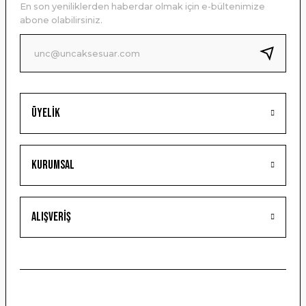
En son yeniliklerden haberdar olmak için e-bültenimize
Ürün bilgilerinde hatalar bulunuyor.
abone olabilirsiniz.
Ürün fiyatı diğer sitelerden daha pahalı.
Bu ürüne benzer farklı alternatifler olmalı.
Üyelik
Gönder
Kurumsal
Alışveriş