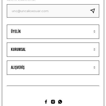
Ürün fiyatı diğer sitelerden daha pahalı.
Bu ürüne benzer farklı alternatifler olmalı.
Üyelik
Gönder
Kurumsal
Alışveriş