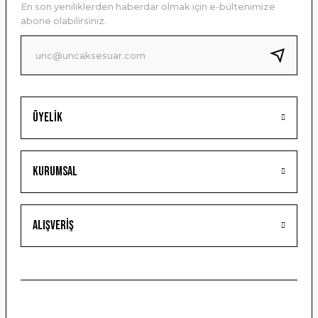
En son yeniliklerden haberdar olmak için e-bültenimize
Ürün bilgilerinde hatalar bulunuyor.
abone olabilirsiniz.
Ürün fiyatı diğer sitelerden daha pahalı.
Bu ürüne benzer farklı alternatifler olmalı.
Üyelik
Gönder
Kurumsal
Alışveriş