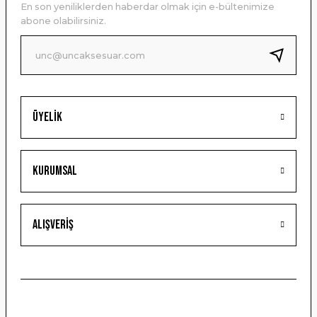
En son yeniliklerden haberdar olmak için e-bültenimize
Ürün bilgilerinde hatalar bulunuyor.
abone olabilirsiniz.
Ürün fiyatı diğer sitelerden daha pahalı.
Bu ürüne benzer farklı alternatifler olmalı.
Üyelik
Gönder
Kurumsal
Alışveriş