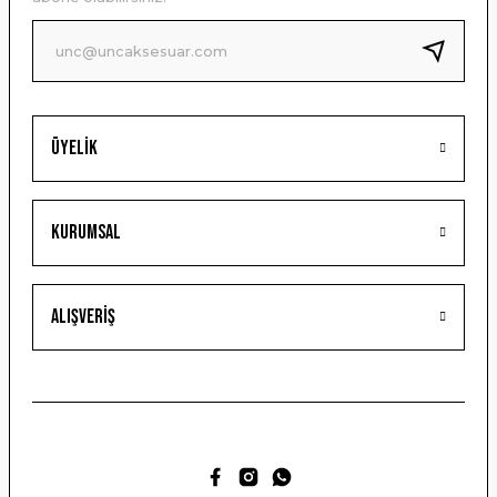
Ürün fiyatı diğer sitelerden daha pahalı.
Bu ürüne benzer farklı alternatifler olmalı.
Üyelik
Gönder
Kurumsal
Alışveriş