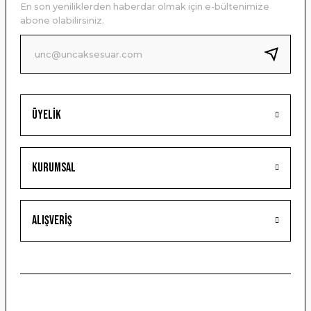
En son yeniliklerden haberdar olmak için e-bültenimize
Ürün bilgilerinde hatalar bulunuyor.
abone olabilirsiniz.
Ürün fiyatı diğer sitelerden daha pahalı.
Bu ürüne benzer farklı alternatifler olmalı.
Üyelik
Gönder
Kurumsal
Alışveriş