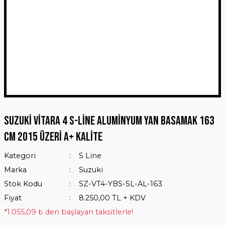
Suzuki Vitara 4 S-Line Aluminyum Yan Basamak 163
Cm 2015 Üzeri A+ Kalite
Kategori
S Line
Marka
Suzuki
Stok Kodu
SZ-VT4-YBS-SL-AL-163
Fiyat
8.250,00 TL + KDV
*1.055,09 ₺ den başlayan taksitlerle!