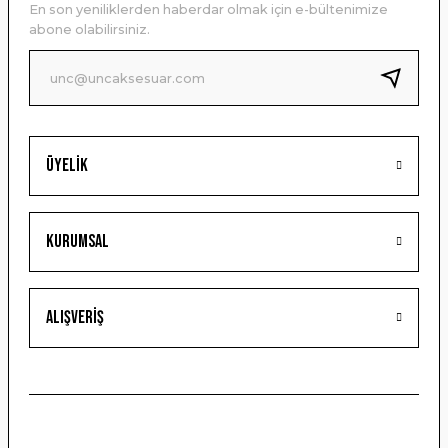
En son yeniliklerden haberdar olmak için e-bültenimize
Ürün bilgilerinde hatalar bulunuyor.
abone olabilirsiniz.
Ürün fiyatı diğer sitelerden daha pahalı.
Bu ürüne benzer farklı alternatifler olmalı.
Üyelik
Gönder
Kurumsal
Alışveriş