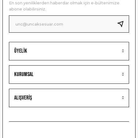
En son yeniliklerden haberdar olmak için e-bültenimize
Ürün bilgilerinde hatalar bulunuyor.
abone olabilirsiniz.
Ürün fiyatı diğer sitelerden daha pahalı.
Bu ürüne benzer farklı alternatifler olmalı.
Üyelik
Gönder
Kurumsal
Alışveriş