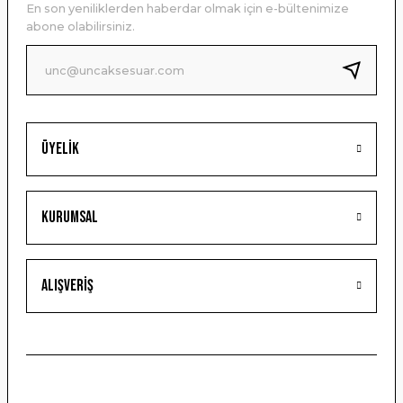
En son yeniliklerden haberdar olmak için e-bültenimize
Ürün bilgilerinde hatalar bulunuyor.
abone olabilirsiniz.
Ürün fiyatı diğer sitelerden daha pahalı.
Bu ürüne benzer farklı alternatifler olmalı.
Üyelik
Gönder
Kurumsal
Alışveriş