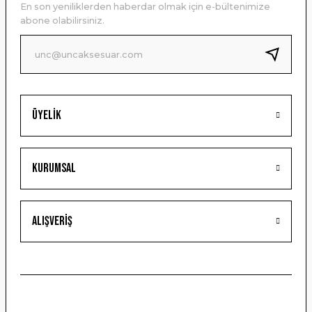
En son yeniliklerden haberdar olmak için e-bültenimize
Ürün bilgilerinde hatalar bulunuyor.
abone olabilirsiniz.
Ürün fiyatı diğer sitelerden daha pahalı.
Bu ürüne benzer farklı alternatifler olmalı.
Üyelik
Gönder
Kurumsal
Alışveriş