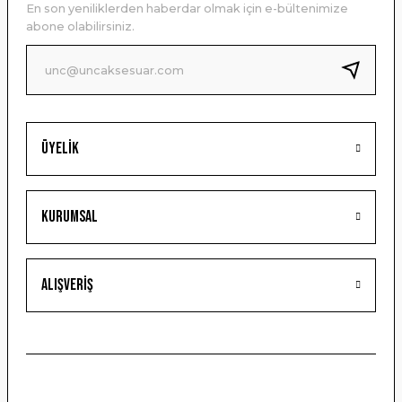
En son yeniliklerden haberdar olmak için e-bültenimize
Ürün bilgilerinde hatalar bulunuyor.
abone olabilirsiniz.
Ürün fiyatı diğer sitelerden daha pahalı.
Bu ürüne benzer farklı alternatifler olmalı.
Üyelik
Gönder
Kurumsal
Alışveriş