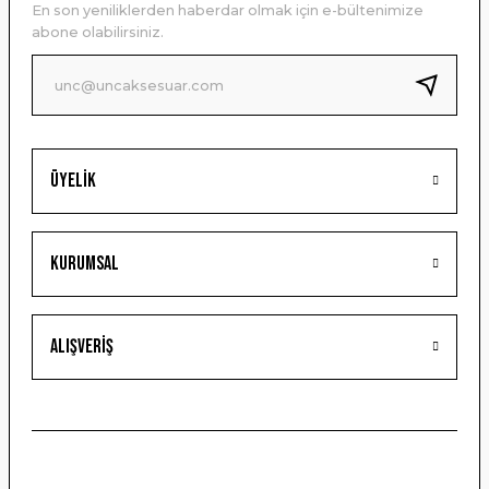
En son yeniliklerden haberdar olmak için e-bültenimize
Ürün bilgilerinde hatalar bulunuyor.
abone olabilirsiniz.
Ürün fiyatı diğer sitelerden daha pahalı.
Bu ürüne benzer farklı alternatifler olmalı.
Üyelik
Gönder
Kurumsal
Alışveriş