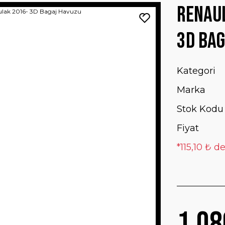
Renaul
3D Bag
Kategori
Marka
Stok Kodu
Fiyat
*115,10 ₺ d
1.08