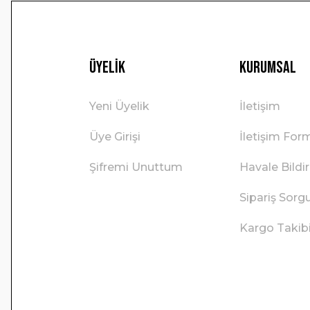
Üyelik
Kurumsal
Yeni Üyelik
İletişim
Üye Girişi
İletişim For
Şifremi Unuttum
Havale Bild
Sipariş Sorg
Kargo Takib