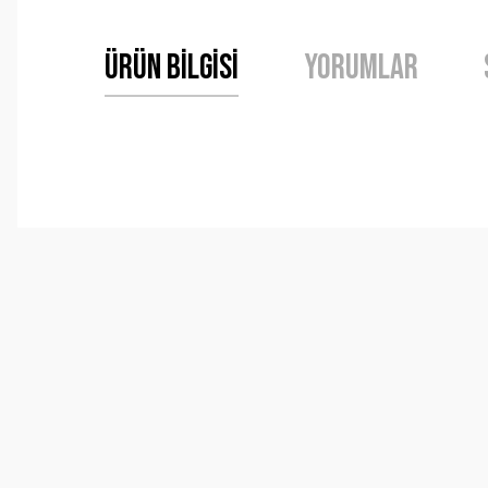
Ürün Bilgisi
Yorumlar
Bu ürünün fiyat bilgisi, resim, ürün açıklamalarında ve 
Görüş ve önerileriniz için teşekkür ederiz.
Ürün resmi kalitesiz, bozuk veya görüntülenemiyor.
Ürün açıklamasında eksik bilgiler bulunuyor.
Ürün bilgilerinde hatalar bulunuyor.
Ürün fiyatı diğer sitelerden daha pahalı.
Bu ürüne benzer farklı alternatifler olmalı.