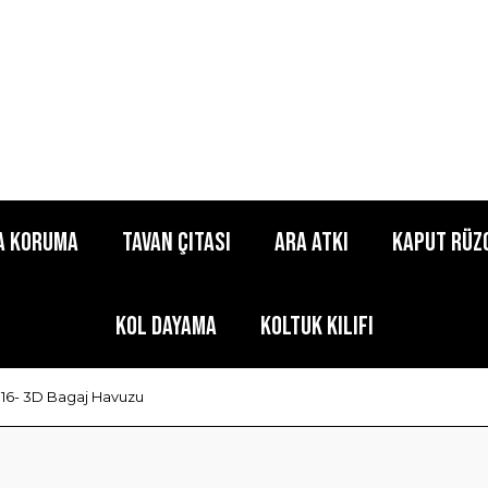
a Koruma
Tavan Çıtası
Ara Atkı
Kaput Rüz
Kol Dayama
Koltuk Kılıfı
16- 3D Bagaj Havuzu