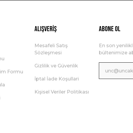
Gönder
Alışveriş
ABONE OL
Mesafeli Satış
En son yenilik
Sözleşmesi
bültenimize ab
mu
Gizlilik ve Güvenlik
irim Formu
İptal İade Koşullari
ula
Kişisel Veriler Politikası
i