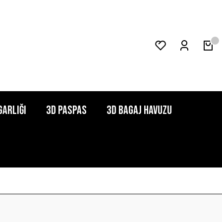
garlığı
3D Paspas
3D Bagaj Havuzu