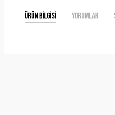
Ürün Bilgisi
Yorumlar
Bu ürünün fiyat bilgisi, resim, ürün açıklamalarında ve 
Görüş ve önerileriniz için teşekkür ederiz.
Ürün resmi kalitesiz, bozuk veya görüntülenemiyor.
Ürün açıklamasında eksik bilgiler bulunuyor.
Ürün bilgilerinde hatalar bulunuyor.
Ürün fiyatı diğer sitelerden daha pahalı.
Bu ürüne benzer farklı alternatifler olmalı.