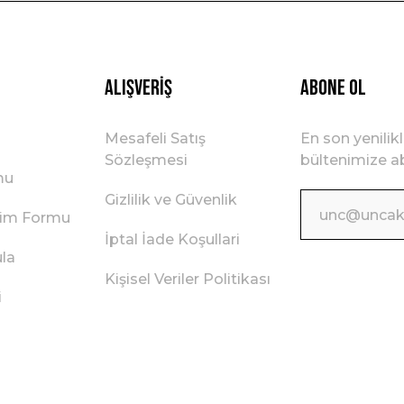
Gönder
Alışveriş
ABONE OL
Mesafeli Satış
En son yenilik
Sözleşmesi
bültenimize ab
mu
Gizlilik ve Güvenlik
irim Formu
İptal İade Koşullari
ula
Kişisel Veriler Politikası
i