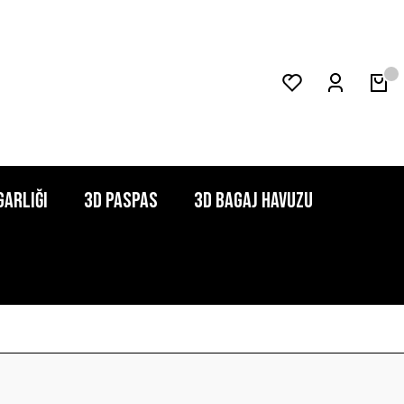
garlığı
3D Paspas
3D Bagaj Havuzu