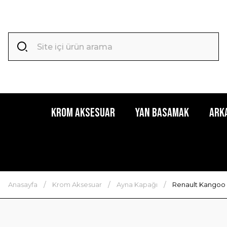
Krom Aksesuar
Yan Basamak
Ark
Anasayfa
Krom Aksesuar
Ayna Kapağı
Renault Kangoo