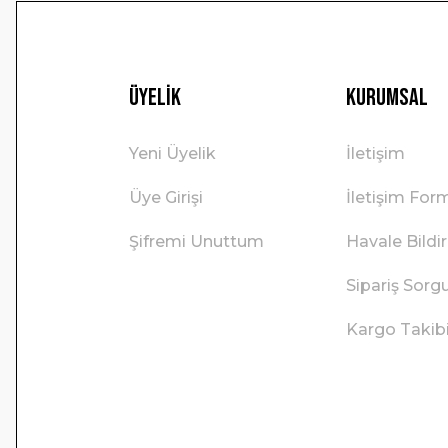
Üyelik
Kurumsal
Yeni Üyelik
İletişim
Üye Girişi
İletişim For
Şifremi Unuttum
Havale Bild
Sipariş Sorg
Kargo Takib