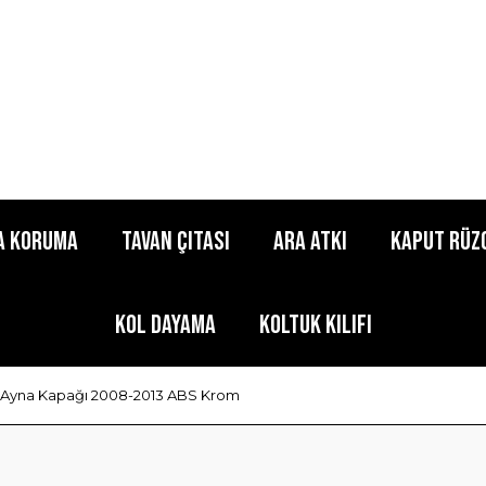
a Koruma
Tavan Çıtası
Ara Atkı
Kaput Rüz
Kol Dayama
Koltuk Kılıfı
 Ayna Kapağı 2008-2013 ABS Krom