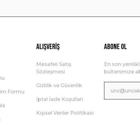
Gönder
Alışveriş
ABONE OL
Mesafeli Satış
En son yenilik
Sözleşmesi
bültenimize ab
mu
Gizlilik ve Güvenlik
irim Formu
İptal İade Koşullari
ula
Kişisel Veriler Politikası
i