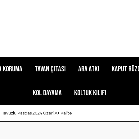
a Koruma
Tavan Çıtası
Ara Atkı
Kaput Rüz
Kol Dayama
Koltuk Kılıfı
 Havuzlu Paspas 2024 Üzeri A+ Kalite