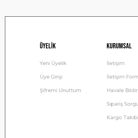
Üyelik
Kurumsal
Yeni Üyelik
İletişim
Üye Girişi
İletişim For
Şifremi Unuttum
Havale Bild
Sipariş Sorg
Kargo Takib