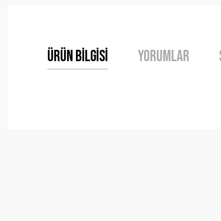
Ürün Bilgisi
Yorumlar
Bu ürünün fiyat bilgisi, resim, ürün açıklamalarında ve 
Görüş ve önerileriniz için teşekkür ederiz.
Ürün resmi kalitesiz, bozuk veya görüntülenemiyor.
Ürün açıklamasında eksik bilgiler bulunuyor.
Ürün bilgilerinde hatalar bulunuyor.
Ürün fiyatı diğer sitelerden daha pahalı.
Bu ürüne benzer farklı alternatifler olmalı.