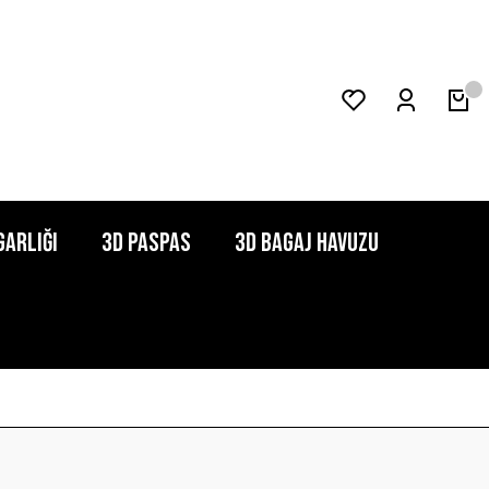
garlığı
3D Paspas
3D Bagaj Havuzu