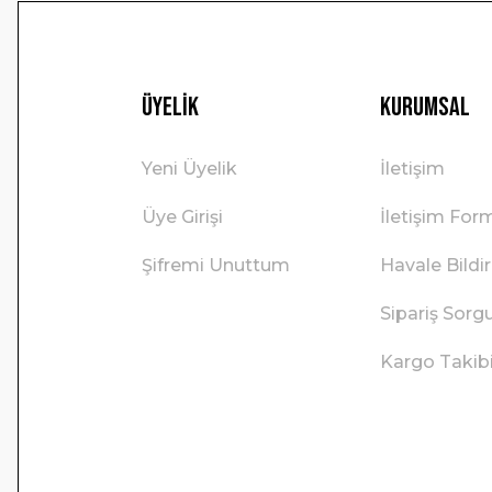
Üyelik
Kurumsal
Yeni Üyelik
İletişim
Üye Girişi
İletişim For
Şifremi Unuttum
Havale Bild
Sipariş Sorg
Kargo Takib