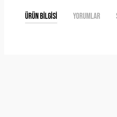
Ürün Bilgisi
Yorumlar
Bu ürünün fiyat bilgisi, resim, ürün açıklamalarında ve 
Görüş ve önerileriniz için teşekkür ederiz.
Ürün resmi kalitesiz, bozuk veya görüntülenemiyor.
Ürün açıklamasında eksik bilgiler bulunuyor.
Ürün bilgilerinde hatalar bulunuyor.
Ürün fiyatı diğer sitelerden daha pahalı.
Bu ürüne benzer farklı alternatifler olmalı.