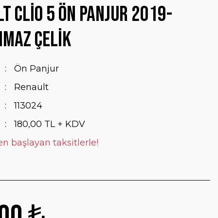
t Clio 5 Ön Panjur 2019-
nmaz Çelik
Ön Panjur
Renault
113024
180,00 TL + KDV
en başlayan taksitlerle!
00 ₺