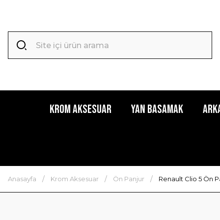
Krom Aksesuar
Yan Basamak
Ark
Anasayfa
Krom Aksesuar
Ön Panjur
Renault Clio 5 Ön P