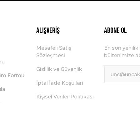
Gönder
Alışveriş
ABONE OL
Mesafeli Satış
En son yenilik
Sözleşmesi
bültenimize ab
mu
Gizlilik ve Güvenlik
irim Formu
İptal İade Koşullari
ula
Kişisel Veriler Politikası
i