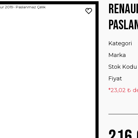
Renaul
Pasla
Kategori
Marka
Stok Kodu
Fiyat
*23,02 ₺ d
216,