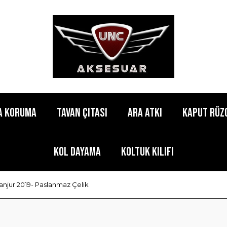
a Koruma
Tavan Çıtası
Ara Atkı
Kaput Rüz
Kol Dayama
Koltuk Kılıfı
anjur 2019- Paslanmaz Çelik