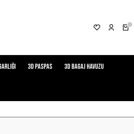
garlığı
3D Paspas
3D Bagaj Havuzu