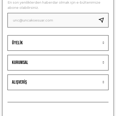
En son yeniliklerden haberdar olmak için e-bültenimize
Ürün bilgilerinde hatalar bulunuyor.
abone olabilirsiniz.
Ürün fiyatı diğer sitelerden daha pahalı.
Bu ürüne benzer farklı alternatifler olmalı.
Üyelik
Gönder
Kurumsal
Alışveriş